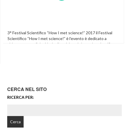
3° Festival Scientifico “How I met science!” 2017 il Festival
Scientifico “How I met science!” è l’evento è dedicato a
chiunque nutra il desiderio di avvicinarsi al mondo scientifico
attraverso laboratori, giochi, attività didattiche e sfide di
intelligenza! E’ particolarmente indicato per i ragazzi in età
scolare ed ai primi anni di università (6-25 anni). […]
Arduino
,
Coderdojo
,
Esperimenti
,
Featured
,
Laboratori
Scientifici Per Bambini
,
Laboratori Scientifici Per Ragazzi
,
Scienza
CERCA NEL SITO
RICERCA PER: