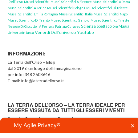
Dell'orso
Musei Scientifici
Musei Scientifici A Firenze
Musei Scientifici A Roma
Musei Scientifici A Torino
Musei Scientifici Bologna
Musei Scientifici Di Trieste
Musei Scientifici Emilia Romagna
Musei Scientifici Italia
Musei Scientifici Napoli
Museo Scientifico Di Trento
Museo Scientifico Genova
Museo Scientifico Trieste
Scienza
Spettacolo & Magia
Negozio Di Giocattoli A Ferrara
Patrizia Caraveo
Venerdi Dell'universo Youtube
Universo in tasca
INFORMAZIONI:
La Terra dell’Orso – Blog
dal 2019 è un luogo dell’immaginazione
per info: 348 2608646
E-mail: info@laterradellorso.it
LA TERRA DELL’ORSO – LA TERRA IDEALE PER
ESSERE VISSUTA DA TUTTI GLI ESSERI VIVENTI
Scoprire Creare Imparare Giocando…
My Agile Privacy®
…a tutte le età
✕