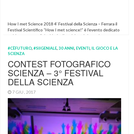
How I met Science 2018 4′ Festival della Scienza – Ferrara il
Festival Scientifico “How I met science!” è l’evento dedicato
a chiunque nutra il desiderio di avvicinarsi al mondo
scientifico attraverso laboratori, giochi, attività didattiche e
sfide di intelligenza! How I met science è particolarmente
#CÈFUTURO
,
#SIIGENIALE
,
30 ANNI
,
EVENTI
,
IL GIOCO E LA
SCIENZA
indicato per i ragazzi in età scolare ed ai […]
CONTEST FOTOGRAFICO
Arduino
,
Coderdojo
,
Esperimenti
,
Featured
,
Laboratori
Scientifici Per Bambini
,
Laboratori Scientifici Per Ragazzi
,
SCIENZA – 3° FESTIVAL
Scienza
DELLA SCIENZA
7 GIU , 2017