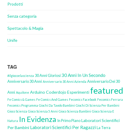
Prodotti
Senza categoria
Spettacolo & Magia
Unife
TAG
30 Anni In Un Secondo
30 Anni Gloriosi
#ilgiocoelascienza
Anniversario 30 Anni
Anniversario Dei 30
Anniversario 30 Anni Azienda
featured
Arduino
Coderdojo
Esperimenti
Anni
Aquilone
Fe Comics & Games
Fe Comics And Games
Fecomics Facebook
Fecomics Ferrara
Fecomics Programma
Giochi Da Tavolo Bambini
Giochi Di Scienza Per Bambini
Gioco Scienza
Gioco Scienza 5 Anni
Gioco Scienza Bambini
Gioco Scienza E
In Evidenza
Laboratori Scientifici
In Primo Piano
Natura
Laboratori Scientifici Per Ragazzi
Per Bambini
La Terra