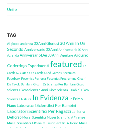
Unife
TAG
30 Anni In Un
30 Anni Gloriosi
#ilgiocoelascienza
Secondo
Anniversario 30 Anni
Anniversario 30 Anni
Arduino
Anniversario Dei 30 Anni
Azienda
Aquilone
featured
Coderdojo
Esperimenti
Fe
Comics & Games
Fe Comics And Games
Fecomics
Facebook
Fecomics Ferrara
Fecomics Programma
Giochi
Da Tavolo Bambini
Giochi Di Scienza Per Bambini
Gioco
Scienza
Gioco Scienza 5 Anni
Gioco Scienza Bambini
Gioco
In Evidenza
In Primo
Scienza E Natura
Laboratori Scientifici Per Bambini
Piano
Laboratori Scientifici Per Ragazzi
La Terra
Dell'orso
Musei Scientifici
Musei Scientifici A Firenze
Musei Scientifici A Roma
Musei Scientifici A Torino
Musei