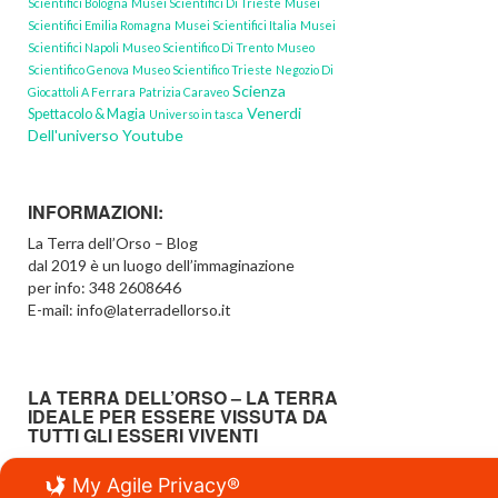
Scientifici Bologna
Musei Scientifici Di Trieste
Musei
Scientifici Emilia Romagna
Musei Scientifici Italia
Musei
Scientifici Napoli
Museo Scientifico Di Trento
Museo
Scientifico Genova
Museo Scientifico Trieste
Negozio Di
Scienza
Giocattoli A Ferrara
Patrizia Caraveo
Venerdi
Spettacolo & Magia
Universo in tasca
Dell'universo Youtube
INFORMAZIONI:
La Terra dell’Orso – Blog
dal 2019 è un luogo dell’immaginazione
per info: 348 2608646
E-mail: info@laterradellorso.it
LA TERRA DELL’ORSO – LA TERRA
IDEALE PER ESSERE VISSUTA DA
TUTTI GLI ESSERI VIVENTI
Scoprire Creare Imparare Giocando…
My Agile Privacy®
…a tutte le età