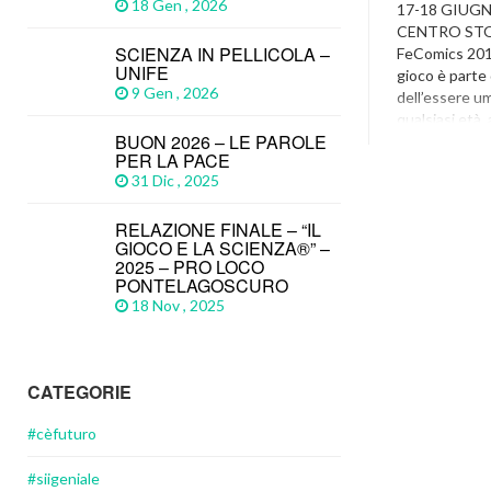
18 Gen , 2026
17-18 GIUG
CENTRO STO
SCIENZA IN PELLICOLA –
FeComics 2017
UNIFE
gioco è parte 
9 Gen , 2026
dell’essere u
qualsiasi età,
BUON 2026 – LE PAROLE
diverse; esso 
PER LA PACE
divertirsi, di s
31 Dic , 2025
mettersi in g
propria fantas
RELAZIONE FINALE – “IL
Fe Comics
GIOCO E LA SCIENZA®” –
Games
,
Featu
2025 – PRO LOCO
PONTELAGOSCURO
Fecomics Ferr
Giochi Da Tav
18 Nov , 2025
Tavolo Bambin
Fantasy
,
Gioch
CATEGORIE
#cèfuturo
#siigeniale