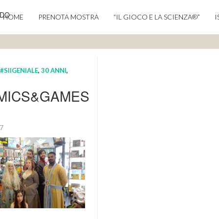
NDO
HOME
PRENOTA MOSTRA
“IL GIOCO E LA SCIENZA®”
I
#SIIGENIALE
,
30 ANNI
,
MICS&GAMES
17