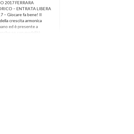
NO 2017 FERRARA
RICO – ENTRATA LIBERA
 – Giocare fa bene! Il
della crescita armonica
mano ed è presente a
 anche se con modalità
nasce dalla necessità di
tare con gli altri, e di
ioco trasformando spesso la
ia […]
 & Games
,
Fe Comics And
red
,
Fecomics Facebook
,
ara
,
Fecomics Programma
,
olo Bambini
,
Giochi Da
i 5 Anni
,
Giochi Da Tavolo
i Da Tavolo Giganti