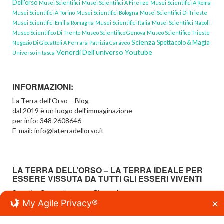
Dell'orso
Musei Scientifici
Musei Scientifici A Firenze
Musei Scientifici A Roma
Musei Scientifici A Torino
Musei Scientifici Bologna
Musei Scientifici Di Trieste
Musei Scientifici Emilia Romagna
Musei Scientifici Italia
Musei Scientifici Napoli
Museo Scientifico Di Trento
Museo Scientifico Genova
Museo Scientifico Trieste
Scienza
Spettacolo & Magia
Negozio Di Giocattoli A Ferrara
Patrizia Caraveo
Venerdi Dell'universo Youtube
Universo in tasca
INFORMAZIONI:
La Terra dell’Orso – Blog
dal 2019 è un luogo dell’immaginazione
per info: 348 2608646
E-mail: info@laterradellorso.it
LA TERRA DELL’ORSO – LA TERRA IDEALE PER
ESSERE VISSUTA DA TUTTI GLI ESSERI VIVENTI
Scoprire Creare Imparare Giocando…
My Agile Privacy®
…a tutte le età
✕