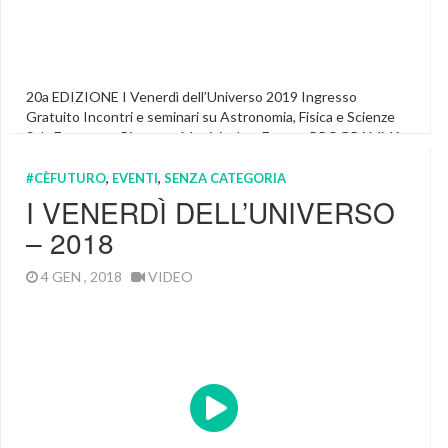
20a EDIZIONE I Venerdì dell’Universo 2019 Ingresso
Gratuito Incontri e seminari su Astronomia, Fisica e Scienze
Sala Estense – Piazzetta Municipale – Ferrara PROGRAMMA
I Venerdì dell’Universo 2019.pdf SALA ESTENSE Piazza
Municipale – Ferrara INGRESSO GRATUITO Segui la diretta
#CÈFUTURO
,
EVENTI
,
SENZA CATEGORIA
streaming I filmati dell’edizione attuale e di quelle passate
I VENERDÌ DELL’UNIVERSO
sono disponibili sul nostro canale YouTube I Venerdì […]
– 2018
Featured
,
Venerdi Dell'universo Youtube
4 GEN , 2018
VIDEO