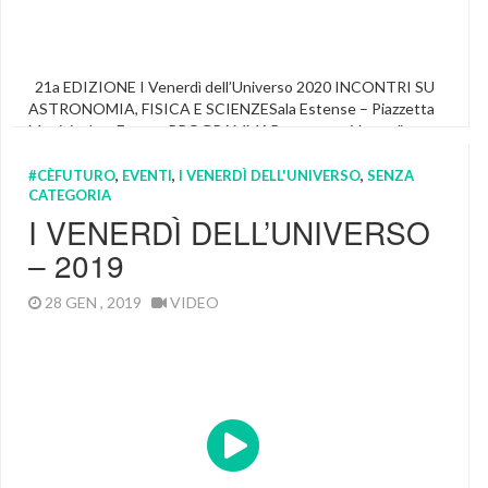
21a EDIZIONE I Venerdì dell’Universo 2020 INCONTRI SU
ASTRONOMIA, FISICA E SCIENZESala Estense – Piazzetta
Municipale – Ferrara PROGRAMMAProgramma Venerdì
dell’Universo 2020 Ingresso Gratuito SALA ESTENSE Piazza
Municipale – Ferrara INGRESSO GRATUITO Segui la diretta
#CÈFUTURO
,
EVENTI
,
I VENERDÌ DELL'UNIVERSO
,
SENZA
CATEGORIA
streaming I filmati dell’edizione attuale e di quelle passate
sono disponibili sul nostro canale YouTube I Venerdì
I VENERDÌ DELL’UNIVERSO
dell’Universo 2020 17 […]
– 2019
Featured
,
Venerdi Dell'universo Youtube
28 GEN , 2019
VIDEO