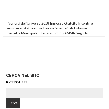
I Venerdì dell'Universo 2018 Ingresso Gratuito Incontri e
seminari su Astronomia, Fisica e Scienze Sala Estense –
Piazzetta Municipale – Ferrara PROGRAMMA Segui la
diretta streaming 26 gennaio ore 21.00 Guido BARBUJANI
Non nei nostri geni. Criminalità, intelligenza, origini. 09
febbraio ore 21.00 Elena CATTANEO Huntington: storie di
malati, speranze e disuguaglianze. 16 febbraio ore 21.00 […]
Featured
,
Venerdi Dell'universo Youtube
CERCA NEL SITO
RICERCA PER: