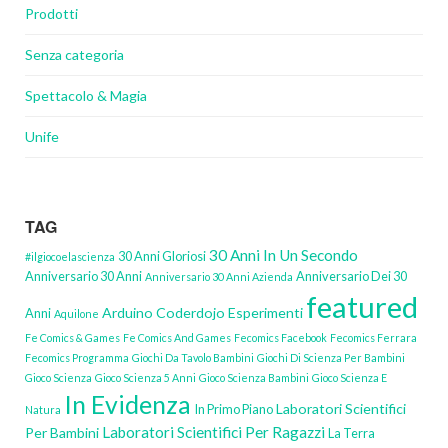
Prodotti
Senza categoria
Spettacolo & Magia
Unife
TAG
30 Anni In Un Secondo
30 Anni Gloriosi
#ilgiocoelascienza
Anniversario 30 Anni
Anniversario Dei 30
Anniversario 30 Anni Azienda
featured
Arduino
Coderdojo
Esperimenti
Anni
Aquilone
Fe Comics & Games
Fe Comics And Games
Fecomics Facebook
Fecomics Ferrara
Fecomics Programma
Giochi Da Tavolo Bambini
Giochi Di Scienza Per Bambini
Gioco Scienza
Gioco Scienza 5 Anni
Gioco Scienza Bambini
Gioco Scienza E
In Evidenza
Laboratori Scientifici
In Primo Piano
Natura
Laboratori Scientifici Per Ragazzi
Per Bambini
La Terra