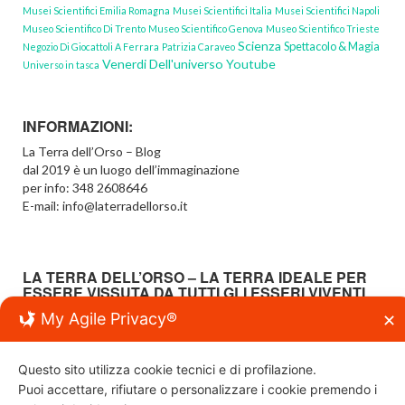
Musei Scientifici Emilia Romagna
Musei Scientifici Italia
Musei Scientifici Napoli
Museo Scientifico Di Trento
Museo Scientifico Genova
Museo Scientifico Trieste
Scienza
Spettacolo & Magia
Negozio Di Giocattoli A Ferrara
Patrizia Caraveo
Venerdi Dell'universo Youtube
Universo in tasca
INFORMAZIONI:
La Terra dell’Orso – Blog
dal 2019 è un luogo dell’immaginazione
per info: 348 2608646
E-mail: info@laterradellorso.it
LA TERRA DELL’ORSO – LA TERRA IDEALE PER
ESSERE VISSUTA DA TUTTI GLI ESSERI VIVENTI
My Agile Privacy®
Scoprire Creare Imparare Giocando…
✕
…a tutte le età
Questo sito utilizza cookie tecnici e di profilazione.
Puoi accettare, rifiutare o personalizzare i cookie premendo i