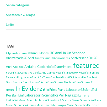
Senza categoria
Spettacolo & Magia
Unife
TAG
30 Anni In Un Secondo
30 Anni Gloriosi
#ilgiocoelascienza
Anniversario 30 Anni
Anniversario Dei 30
Anniversario 30 Anni Azienda
featured
Arduino
Coderdojo
Esperimenti
Anni
Aquilone
Fe Comics & Games
Fe Comics And Games
Fecomics Facebook
Fecomics Ferrara
Fecomics Programma
Giochi Da Tavolo Bambini
Giochi Di Scienza Per Bambini
Gioco Scienza
Gioco Scienza 5 Anni
Gioco Scienza Bambini
Gioco Scienza E
In Evidenza
Laboratori Scientifici
In Primo Piano
Natura
Laboratori Scientifici Per Ragazzi
Per Bambini
La Terra
Dell'orso
Musei Scientifici
Musei Scientifici A Firenze
Musei Scientifici A Roma
Musei Scientifici A Torino
Musei Scientifici Bologna
Musei Scientifici Di Trieste