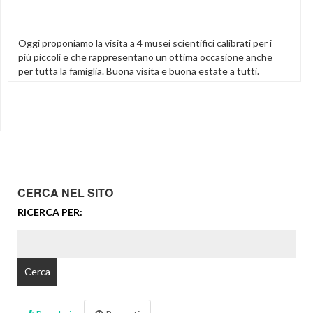
Oggi proponiamo la visita a 4 musei scientifici calibrati per i
più piccoli e che rappresentano un ottima occasione anche
per tutta la famiglia. Buona visita e buona estate a tutti.
Visitare un museo scientifico è sempre un’esperienza
entusiasmante e maggiore saranno il coinvolgimento e lo
stupore maggiore sarà l’effetto positivo. TRIESTE
Immaginario Scientifico di […]
Featured
,
Musei Scientifici
,
Musei Scientifici A Firenze
,
Musei Scientifici A Roma
,
Musei Scientifici A Torino
,
Musei
Scientifici Bologna
,
Musei Scientifici Di Trieste
,
Musei
Scientifici Emilia Romagna
,
Musei Scientifici Italia
,
Musei
CERCA NEL SITO
Scientifici Napoli
,
Museo Scientifico Di Trento
,
Museo
RICERCA PER:
Scientifico Genova
,
Museo Scientifico Trieste