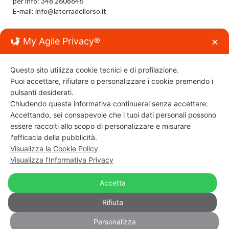
per info: 348 2608646
E-mail: info@laterradellorso.it
My Agile Privacy®
✕
LA TERRA DELL’ORSO – LA TERRA IDEALE PER
ESSERE VISSUTA DA TUTTI GLI ESSERI VIVENTI
Questo sito utilizza cookie tecnici e di profilazione.
Scoprire Creare Imparare Giocando…
Puoi accettare, rifiutare o personalizzare i cookie premendo i
…a tutte le età
pulsanti desiderati.
Chiudendo questa informativa continuerai senza accettare.
Accettando, sei consapevole che i tuoi dati personali possono
NATURA
essere raccolti allo scopo di personalizzare e misurare
l'efficacia della pubblicità.
Scoprire la Scienza e vivere la Natura
Visualizza la Cookie Policy
Visualizza l'Informativa Privacy
© Copyright 2026
SCOPRIRE CREARE IMPARARE
Accetta
GIOCANDO
TOP
Rifiuta
“IL GIOCO E LA SCIENZA®” - "La Terra dell'Orso®" - "e
Personalizza
natura®" Sono Marchi registrati.