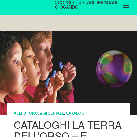
SCOPRIRE CREARE IMPARARE
GIOCANDO
#CÈFUTURO
,
#SIIGENIALE
,
CATALOGHI
CATALOGHI LA TERRA
DELL’ORSO – E