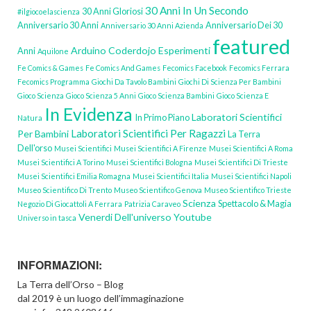
30 Anni In Un Secondo
30 Anni Gloriosi
#ilgiocoelascienza
Anniversario 30 Anni
Anniversario Dei 30
Anniversario 30 Anni Azienda
featured
Arduino
Coderdojo
Esperimenti
Anni
Aquilone
Fe Comics & Games
Fe Comics And Games
Fecomics Facebook
Fecomics Ferrara
Fecomics Programma
Giochi Da Tavolo Bambini
Giochi Di Scienza Per Bambini
Gioco Scienza
Gioco Scienza 5 Anni
Gioco Scienza Bambini
Gioco Scienza E
In Evidenza
Laboratori Scientifici
In Primo Piano
Natura
Laboratori Scientifici Per Ragazzi
Per Bambini
La Terra
Dell'orso
Musei Scientifici
Musei Scientifici A Firenze
Musei Scientifici A Roma
Musei Scientifici A Torino
Musei Scientifici Bologna
Musei Scientifici Di Trieste
Musei Scientifici Emilia Romagna
Musei Scientifici Italia
Musei Scientifici Napoli
Museo Scientifico Di Trento
Museo Scientifico Genova
Museo Scientifico Trieste
Scienza
Spettacolo & Magia
Negozio Di Giocattoli A Ferrara
Patrizia Caraveo
Venerdi Dell'universo Youtube
Universo in tasca
INFORMAZIONI:
La Terra dell’Orso – Blog
dal 2019 è un luogo dell’immaginazione