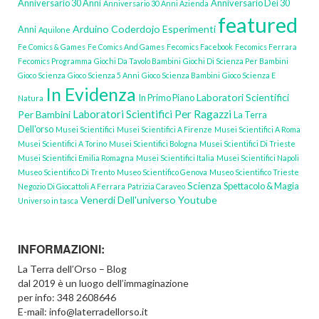
Anniversario 30 Anni
Anniversario Dei 30
Anniversario 30 Anni Azienda
featured
Arduino
Coderdojo
Esperimenti
Anni
Aquilone
Fe Comics & Games
Fe Comics And Games
Fecomics Facebook
Fecomics Ferrara
Fecomics Programma
Giochi Da Tavolo Bambini
Giochi Di Scienza Per Bambini
Gioco Scienza
Gioco Scienza 5 Anni
Gioco Scienza Bambini
Gioco Scienza E
In Evidenza
Laboratori Scientifici
In Primo Piano
Natura
Laboratori Scientifici Per Ragazzi
Per Bambini
La Terra
Dell'orso
Musei Scientifici
Musei Scientifici A Firenze
Musei Scientifici A Roma
Musei Scientifici A Torino
Musei Scientifici Bologna
Musei Scientifici Di Trieste
Musei Scientifici Emilia Romagna
Musei Scientifici Italia
Musei Scientifici Napoli
Museo Scientifico Di Trento
Museo Scientifico Genova
Museo Scientifico Trieste
Scienza
Spettacolo & Magia
Negozio Di Giocattoli A Ferrara
Patrizia Caraveo
Venerdi Dell'universo Youtube
Universo in tasca
INFORMAZIONI:
La Terra dell’Orso – Blog
dal 2019 è un luogo dell’immaginazione
per info: 348 2608646
E-mail: info@laterradellorso.it