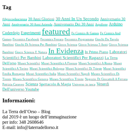
Tag
30 Anni In Un Secondo
30 Anni Gloriosi
Anniversario 30
#ilgiocoelascienza
Arduino
Anni
Anniversario Dei 30 Anni
Anniversario 30 Anni Azienda
Aquilone
featured
Coderdojo
Esperimenti
Fe Comics & Games
Fe Comics And
Games
Fecomics Facebook
Fecomics Ferrara
Fecomics Programma
Giochi Da Tavolo
Bambini
Giochi Di Scienza Per Bambini
Gioco Scienza
Gioco Scienza 5 Anni
Gioco Scienza
In Evidenza
Laboratori
In Primo Piano
Bambini
Gioco Scienza E Natura
Laboratori Scientifici Per Ragazzi
Scientifici Per Bambini
La Terra
Dell'orso
Musei Scientifici
Musei Scientifici A Firenze
Musei Scientifici A Roma
Musei
Scientifici A Torino
Musei Scientifici Bologna
Musei Scientifici Di Trieste
Musei Scientifici
Emilia Romagna
Musei Scientifici Italia
Musei Scientifici Napoli
Museo Scientifico Di
Trento
Museo Scientifico Genova
Museo Scientifico Trieste
Negozio Di Giocattoli A Ferrara
Scienza
Venerdi
Spettacolo & Magia
Patrizia Caraveo
Universo in tasca
Dell'universo Youtube
Informazioni:
La Terra dell’Orso – Blog
dal 2019 è un luogo dell’immaginazione
per info: 348 2608646
E-mail: info@laterradellorso.it