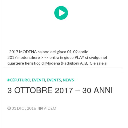
2017 MODENA salone del gioco 01-02 aprile
2017 modenafiere >>> entra in gioco PLAY si svolge nel
quartiere fieristico di Modena (Padiglioni A, B, C e sale ai
piani superiori: oltre 22000 mq coperti), facilmente
raggiungibile dalla città e da fuori. Nei giorni dell'evento un
#CÈFUTURO
,
EVENTI
,
EVENTS
,
NEWS
servizio di navetta gratuite collegheranno il quartiere
fieristico, la stazione ferroviaria ed il centro […]
3 OTTOBRE 2017 – 30 ANNI
Featured
31 DIC , 2016
VIDEO