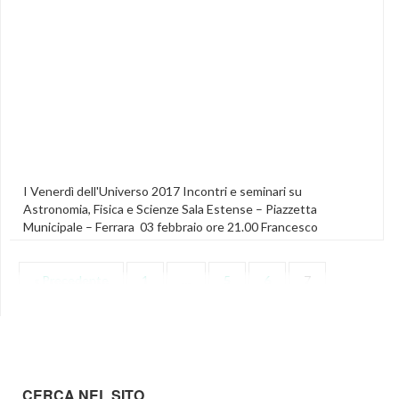
I Venerdì dell'Universo 2017 Incontri e seminari su
Astronomia, Fisica e Scienze Sala Estense – Piazzetta
Municipale – Ferrara 03 febbraio ore 21.00 Francesco
FIDECARO Onde gravitazionali: come si rivelano, cosa
potremo imparare 10 febbraio ore 21.00 Dino LEPORINI
« Precedente
1
…
5
6
7
Uomini, Web-Bot e Robot: chi controlla chi? 24 febbraio ore
21.00 Mario TOZZI Origine e conseguenze […]
Featured
CERCA NEL SITO