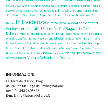
Fe Comics & Games
Fe Comics And Games
Fecomics Facebook
Fecomics Ferrara
Fecomics Programma
Giochi Da Tavolo Bambini
Giochi Di Scienza Per Bambini
Gioco Scienza
Gioco Scienza 5 Anni
Gioco Scienza Bambini
Gioco Scienza E
In Evidenza
Laboratori Scientifici
In Primo Piano
Natura
Laboratori Scientifici Per Ragazzi
Per Bambini
La Terra
Dell'orso
Musei Scientifici
Musei Scientifici A Firenze
Musei Scientifici A Roma
Musei Scientifici A Torino
Musei Scientifici Bologna
Musei Scientifici Di Trieste
Musei Scientifici Emilia Romagna
Musei Scientifici Italia
Musei Scientifici Napoli
Museo Scientifico Di Trento
Museo Scientifico Genova
Museo Scientifico Trieste
Scienza
Spettacolo & Magia
Negozio Di Giocattoli A Ferrara
Patrizia Caraveo
Venerdi Dell'universo Youtube
Universo in tasca
INFORMAZIONI:
La Terra dell’Orso – Blog
dal 2019 è un luogo dell’immaginazione
per info: 348 2608646
E-mail: info@laterradellorso.it