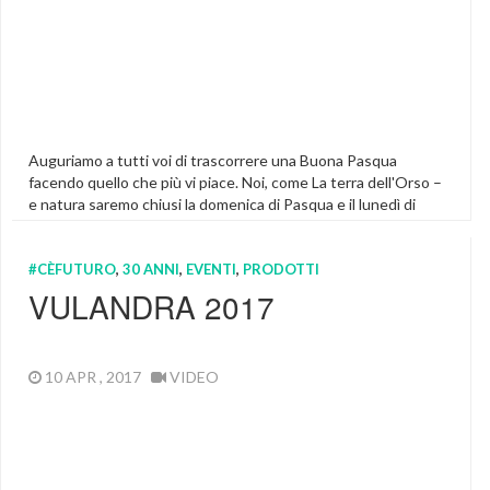
Auguriamo a tutti voi di trascorrere una Buona Pasqua
facendo quello che più vi piace. Noi, come La terra dell'Orso –
e natura saremo chiusi la domenica di Pasqua e il lunedì di
Pasquetta. Questo per consentire a noi titolari, ai
dipendenti e anche ai clienti di passare due giornate oziando,
#CÈFUTURO
,
30 ANNI
,
EVENTI
,
PRODOTTI
stando con le famiglie […]
VULANDRA 2017
Featured
10 APR , 2017
VIDEO