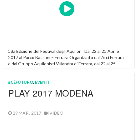
38a Edizione del Festival degli Aquiloni Dal 22 al 25 Aprile
2017 al Parco Bassani – Ferrara Organizzato dall'Arci Ferrara
e dal Gruppo Aquilonisti Vulandra di Ferrara, dal 22 al 25
Aprile si svolgerà nel parco urbano Giorgio Bassani della città
di Ferrara Il Festival Internazionale degli Aquiloni Vulandra
#CÈFUTURO
,
EVENTI
2017 ormai giunto alla 38° edizione. […]
PLAY 2017 MODENA
Featured
29 MAR , 2017
VIDEO