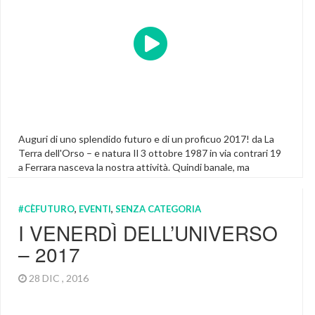
Auguri di uno splendido futuro e di un proficuo 2017! da La
Terra dell'Orso – e natura Il 3 ottobre 1987 in via contrari 19
a Ferrara nasceva la nostra attività. Quindi banale, ma
conseguente il 3 ottobre 2017 compiamo 30 anni. Nell'anno
che viene intendiamo festeggiare l'evento nel migliore dei
#CÈFUTURO
,
EVENTI
,
SENZA CATEGORIA
modi dando fondo alla […]
I VENERDÌ DELL’UNIVERSO
– 2017
28 DIC , 2016