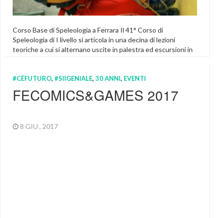
Corso Base di Speleologia a Ferrara Il 41° Corso di
Speleologia di I livello si articola in una decina di lezioni
teoriche a cui si alternano uscite in palestra ed escursioni in
grotta ed ha lo scopo di insegnare le basi della
progressione in grotta e di trattare tutti gli argomenti
#CÈFUTURO
,
#SIIGENIALE
,
30 ANNI
,
EVENTI
collaterali all’attività speleologica. Le lezioni teoriche si
svolgeranno presso la Sede del Gruppo Speleologico
FECOMICS&GAMES 2017
Ferrarese, in Via Canal […]
Featured
,
In Evidenza
8 GIU , 2017