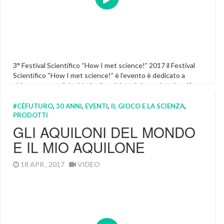
3° Festival Scientifico “How I met science!” 2017 il Festival
Scientifico “How I met science!” è l’evento è dedicato a
chiunque nutra il desiderio di avvicinarsi al mondo scientifico
attraverso laboratori, giochi, attività didattiche e sfide di
intelligenza! E’ particolarmente indicato per i ragazzi in età
#CÈFUTURO
,
30 ANNI
,
EVENTI
,
IL GIOCO E LA SCIENZA
,
PRODOTTI
scolare ed ai primi anni di università (6-25 anni). […]
GLI AQUILONI DEL MONDO
Arduino
,
Coderdojo
,
Esperimenti
,
Featured
,
Laboratori
Scientifici Per Bambini
,
Laboratori Scientifici Per Ragazzi
,
E IL MIO AQUILONE
Scienza
18 APR , 2017
VIDEO