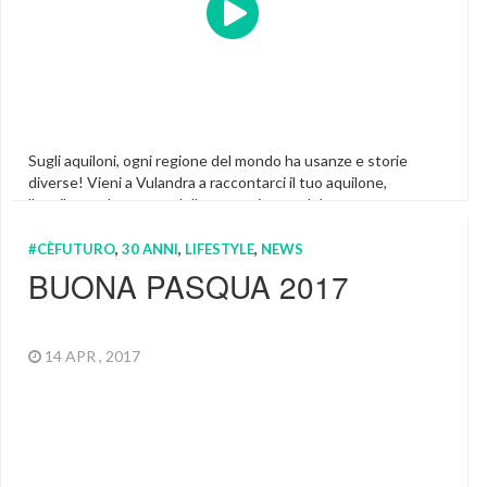
Sugli aquiloni, ogni regione del mondo ha usanze e storie
diverse! Vieni a Vulandra a raccontarci il tuo aquilone,
l'aquilone e le usanze della tua regione e del tuo paese.
Condividi con noi la tua esperienza e il tuo vissuto con gli
aquiloni usando gli hashtag: #aquilonidelmondo
#CÈFUTURO
,
30 ANNI
,
LIFESTYLE
,
NEWS
#ilmioaquilone Riportiamo di seguito quanto abbiamo copiato
BUONA PASQUA 2017
dal […]
Featured
14 APR , 2017