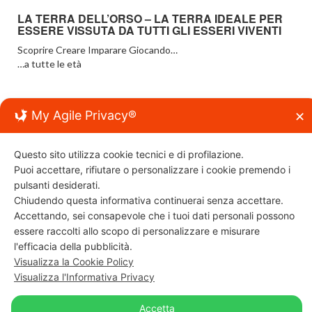
LA TERRA DELL’ORSO – LA TERRA IDEALE PER
ESSERE VISSUTA DA TUTTI GLI ESSERI VIVENTI
Scoprire Creare Imparare Giocando…
…a tutte le età
My Agile Privacy®
✕
NATURA
Scoprire la Scienza e vivere la Natura
Questo sito utilizza cookie tecnici e di profilazione.
Puoi accettare, rifiutare o personalizzare i cookie premendo i
pulsanti desiderati.
© Copyright 2026
SCOPRIRE CREARE IMPARARE
Chiudendo questa informativa continuerai senza accettare.
GIOCANDO
TOP
Accettando, sei consapevole che i tuoi dati personali possono
essere raccolti allo scopo di personalizzare e misurare
“IL GIOCO E LA SCIENZA®” - "La Terra dell'Orso®" - "e
l'efficacia della pubblicità.
natura®" Sono Marchi registrati.
Visualizza la Cookie Policy
Visualizza l'Informativa Privacy
Accetta