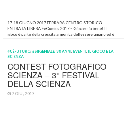
17-18 GIUGNO 2017 FERRARA CENTRO STORICO –
ENTRATA LIBERA FeComics 2017 – Giocare fa bene! Il
gioco è parte della crescita armonica dell’essere umano ed è
presente a qualsiasi età, anche se con modalità diverse; esso
nasce dalla necessità di divertirsi, di stare con gli altri, e di
#CÈFUTURO
,
#SIIGENIALE
,
30 ANNI
,
EVENTI
,
IL GIOCO E LA
mettersi in gioco trasformando spesso la propria fantasia […]
SCIENZA
Fe Comics & Games
,
Fe Comics And Games
,
Featured
,
CONTEST FOTOGRAFICO
Fecomics Facebook
,
Fecomics Ferrara
,
Fecomics Programma
,
SCIENZA – 3° FESTIVAL
Giochi Da Tavolo Bambini
,
Giochi Da Tavolo Bambini 5 Anni
,
Giochi Da Tavolo Fantasy
,
Giochi Da Tavolo Giganti
DELLA SCIENZA
7 GIU , 2017