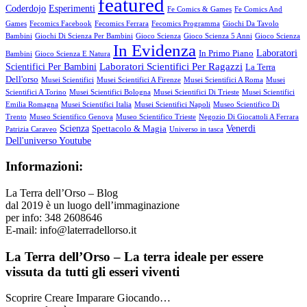
featured
Coderdojo
Esperimenti
Fe Comics & Games
Fe Comics And
Games
Fecomics Facebook
Fecomics Ferrara
Fecomics Programma
Giochi Da Tavolo
Bambini
Giochi Di Scienza Per Bambini
Gioco Scienza
Gioco Scienza 5 Anni
Gioco Scienza
In Evidenza
Laboratori
In Primo Piano
Bambini
Gioco Scienza E Natura
Laboratori Scientifici Per Ragazzi
Scientifici Per Bambini
La Terra
Dell'orso
Musei Scientifici
Musei Scientifici A Firenze
Musei Scientifici A Roma
Musei
Scientifici A Torino
Musei Scientifici Bologna
Musei Scientifici Di Trieste
Musei Scientifici
Emilia Romagna
Musei Scientifici Italia
Musei Scientifici Napoli
Museo Scientifico Di
Trento
Museo Scientifico Genova
Museo Scientifico Trieste
Negozio Di Giocattoli A Ferrara
Scienza
Venerdi
Spettacolo & Magia
Patrizia Caraveo
Universo in tasca
Dell'universo Youtube
Informazioni:
La Terra dell’Orso – Blog
dal 2019 è un luogo dell’immaginazione
per info: 348 2608646
E-mail: info@laterradellorso.it
La Terra dell’Orso – La terra ideale per essere
vissuta da tutti gli esseri viventi
Scoprire Creare Imparare Giocando…