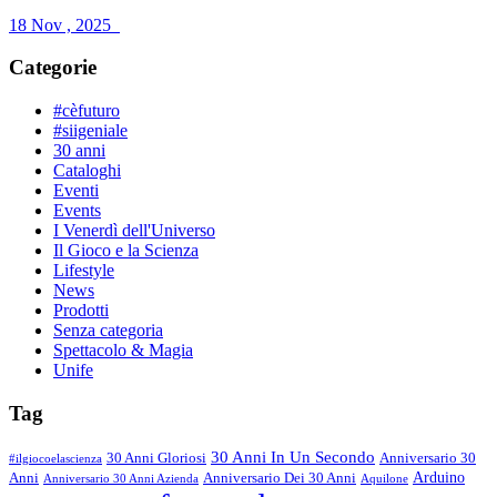
18 Nov , 2025
Categorie
#cèfuturo
#siigeniale
30 anni
Cataloghi
Eventi
Events
I Venerdì dell'Universo
Il Gioco e la Scienza
Lifestyle
News
Prodotti
Senza categoria
Spettacolo & Magia
Unife
Tag
30 Anni In Un Secondo
30 Anni Gloriosi
Anniversario 30
#ilgiocoelascienza
Arduino
Anni
Anniversario Dei 30 Anni
Anniversario 30 Anni Azienda
Aquilone