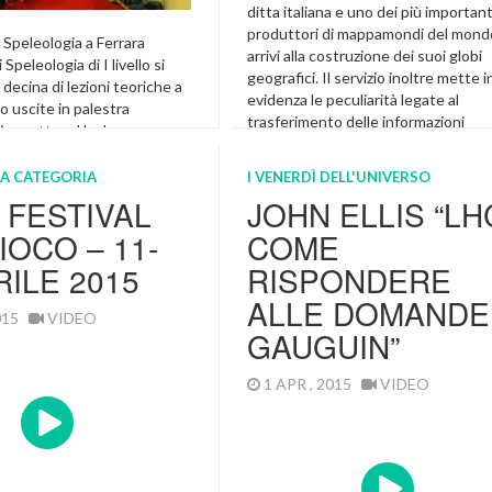
ditta italiana e uno dei più important
produttori di mappamondi del mond
 Speleologia a Ferrara
arrivi alla costruzione dei suoi globi
 Speleologia di I livello si
geografici. Il servizio inoltre mette i
 decina di lezioni teoriche a
evidenza le peculiarità legate al
no uscite in palestra
trasferimento delle informazioni
in grotta ed ha lo scopo
geografiche "piatte" su di un globo
e basi della progressione in
sferico in forma 3D. Mappamondi in
attare tutti gli argomenti
A CATEGORIA
I VENERDÌ DELL'UNIVERSO
negozio Globi in negozio
’attività speleologica. Le
| FESTIVAL
JOHN ELLIS “LH
che si svolgeranno presso
In Evidenza
IOCO – 11-
COME
ruppo Speleologico
Via Canal […]
RILE 2015
RISPONDERE
n Evidenza
ALLE DOMANDE 
2015
VIDEO
GAUGUIN”
1 APR , 2015
VIDEO