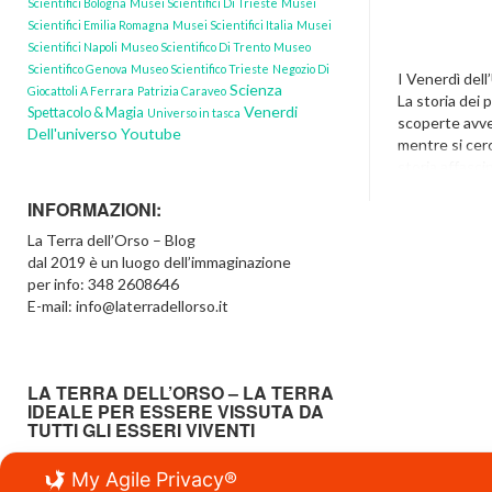
Scientifici Bologna
Musei Scientifici Di Trieste
Musei
Scientifici Emilia Romagna
Musei Scientifici Italia
Musei
Scientifici Napoli
Museo Scientifico Di Trento
Museo
Scientifico Genova
Museo Scientifico Trieste
Negozio Di
I Venerdì del
Scienza
Giocattoli A Ferrara
Patrizia Caraveo
La storia dei 
Venerdi
Spettacolo & Magia
Universo in tasca
scoperte avv
Dell'universo Youtube
mentre si cer
storia affasci
insolita, mai b
INFORMAZIONI:
scienziati ch
scoperte; per
La Terra dell’Orso – Blog
donne curiosi,
dal 2019 è un luogo dell’immaginazione
testardi, avidi
per info: 348 2608646
E-mail: info@laterradellorso.it
In Evidenza
LA TERRA DELL’ORSO – LA TERRA
IDEALE PER ESSERE VISSUTA DA
TUTTI GLI ESSERI VIVENTI
Scoprire Creare Imparare Giocando…
My Agile Privacy®
…a tutte le età