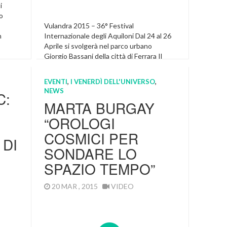
i
o
Vulandra 2015 – 36° Festival
n
Internazionale degli Aquiloni Dal 24 al 26
Aprile si svolgerà nel parco urbano
Giorgio Bassani della città di Ferrara Il
Festival Internazionale degli Aquiloni
Vulandra 2015. Tre giorni di volo libero in
EVENTI
,
I VENERDÌ DELL'UNIVERSO
,
cui aquilonisti provenienti da tutto il
NEWS
C:
mondo si ritroveranno nel parco di Ferrara
MARTA BURGAY
per presentare e far volare […]
“OROLOGI
In Evidenza
COSMICI PER
DI
SONDARE LO
SPAZIO TEMPO”
20 MAR , 2015
VIDEO