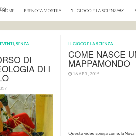
NDO
HOME
PRENOTA MOSTRA
“IL GIOCO E LA SCIENZA®”
I
EVENTI
,
SENZA
IL GIOCO E LA SCIENZA
COME NASCE U
ORSO DI
MAPPAMONDO
OLOGIA DI I
16 APR , 2015
LO
2017
Questo video spiega come, la Nova 