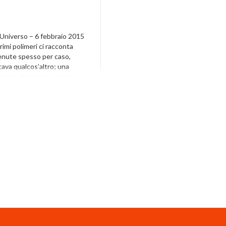
l’Universo – 6 febbraio 2015
primi polimeri ci racconta
enute spesso per caso,
cava qualcos’altro; una
nante, divertente, tragica,
anale. È anche la storia degli
e hanno realizzato queste
sone come noi, uomini e
 intelligenti, appassionati,
 e, qualche volta, […]