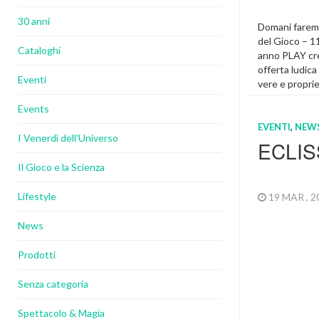
30 anni
Domani faremo 
del Gioco – 1
Cataloghi
anno PLAY cre
offerta ludica
Eventi
vere e proprie
seguito alcun
Events
per l’edizion
Dopo il succes
EVENTI
,
NEW
I Venerdì dell'Universo
ECLIS
In Evidenza
Il Gioco e la Scienza
Lifestyle
19 MAR , 
News
Prodotti
Senza categoria
Spettacolo & Magia