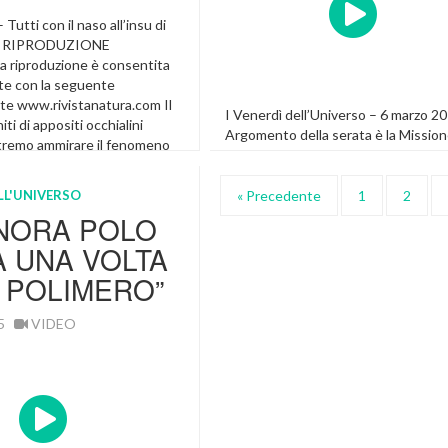
– Tutti con il naso all’insu di
s © RIPRODUZIONE
 riproduzione è consentita
te con la seguente
nte www.rivistanatura.com Il
I Venerdì dell’Universo – 6 marzo 2
ti di appositi occhialini
Argomento della serata è la Missio
otremo ammirare il fenomeno
Futura. Attualmente, sulla stazione
lare. In pratica, la nostra
spaziale internazionale (ISS) l’italian
erà ad essere parzialmente
Samantha Cristoforetti, capitano
ELL'UNIVERSO
« Precedente
1
2
Luna che proietterà la […]
dell’Aeronautica Militare e astronau
NORA POLO
dell’Agenzia Spaziale Europea (ESA) 
A UNA VOLTA
registrando dati per capire il ritorno
venoso cerebrale in condizioni
 POLIMERO”
straordinarie (assenza di gravità) e
validare strumenti diagnostici che
15
VIDEO
rappresentano una novità assoluta. 
In Evidenza