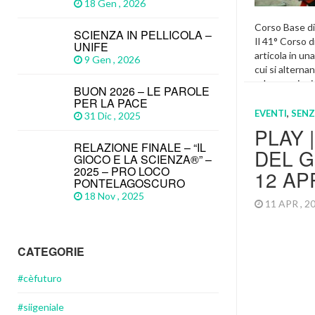
18 Gen , 2026
Corso Base di
SCIENZA IN PELLICOLA –
Il 41° Corso di
UNIFE
articola in una
9 Gen , 2026
cui si alterna
ed escursioni 
BUON 2026 – LE PAROLE
di insegnare l
PER LA PACE
grotta e di tr
EVENTI
,
SENZ
31 Dic , 2025
collaterali all
PLAY 
lezioni teori
RELAZIONE FINALE – “IL
DEL G
la Sede del G
GIOCO E LA SCIENZA®” –
Ferrarese, in 
2025 – PRO LOCO
12 AP
PONTELAGOSCURO
Featured
,
I
18 Nov , 2025
11 APR , 
CATEGORIE
#cèfuturo
#siigeniale