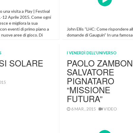
una visita a Play | Festival
1-12 Aprile 2015. Come ogni
sce e migliora la sua
 con eventi di primo piano a
John Ellis “LHC: Come rispondere al
 nuove aree di gioco. Di
domande di Gauguin” In una famosa
e delle novità in programma
pittura, l’artista Paul Gauguin ha fat
e 2015 PLAY and The City
domande: “Da dove veniamo? Che c
so della […]
siamo? Dove andiamo?” Un scienzia
S
I VENERDÌ DELL'UNIVERSO
traduce queste domande come seg
SI SOLARE
PAOLO ZAMBONI
“Qual è la natura della materia
SALVATORE
nell’universo? E la sua evoluzione?” I 
delle particelle rispondono a queste
PIGNATARO
2015
domande facendo […]
“MISSIONE
In Evidenza
FUTURA”
6 MAR , 2015
VIDEO