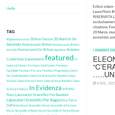
Eclissi solare 
Unife
Laura Flori
RISERVATA La
esclusivamen
citazione: Fo
TAG
20 Marzo, muni
protettivi, p
30 Anni In Un
30 Anni Gloriosi
#ilgiocoelascienza
dell’eclissi so
Secondo
Anniversario 30 Anni
Anniversario 30 Anni
Stella si trov
Arduino
Anniversario Dei 30 Anni
Azienda
Aquilone
I VENERDÌ D
coperta dalla 
featured
ELEO
Coderdojo
Esperimenti
Fe
In Evidenza
“C’ER
Comics & Games
Fe Comics And Games
Fecomics
Facebook
Fecomics Ferrara
Fecomics Programma
Giochi
…..UN
Da Tavolo Bambini
Giochi Di Scienza Per Bambini
Gioco
Scienza
Gioco Scienza 5 Anni
Gioco Scienza Bambini
Gioco
6 FEB , 20
In Evidenza
In Primo
Scienza E Natura
Laboratori Scientifici Per Bambini
Piano
Laboratori Scientifici Per Ragazzi
La Terra
Dell'orso
Musei Scientifici
Musei Scientifici A Firenze
Musei Scientifici A Roma
Musei Scientifici A Torino
Musei