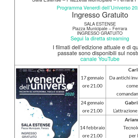
Programma Venerdì dell’Universo 2
Ingresso Gratuito
SALA ESTENSE
Piazza Municipale – Ferrara
INGRESSO GRATUITO
Segui la diretta streaming
I filmati dell’edizione attuale e di q
passate sono disponibili sul nost
canale YouTube
Carl
17 gennaio
Da antichi inv
ore 21.00
come 
comandano 
24 gennaio
Gabrie
ore 21.00
L’attrazione
Arian
14 febbraio
Tecnol
ore 21.00
per 