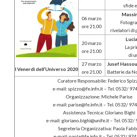
sfide 
Massim
06 marzo
Fotograf
ore 21.00
rivelatori di
Luci
20 marzo
La pr
ore 21.00
di u
27 marzo
Jusef Hassou
I Venerdì dell’Universo 2020
ore 21.00
Batterie da No
Curatore Responsabile: Federico Spiz
e-mail: spizzo@fe.infn.it – Tel. 0532/ 9
Organizzazione: Michele Parise
e-mail: parise@fe.infn.it – Tel. 0532/ 9
Assistenza Tecnica: Gloriano Bighi
e-mail: gloriano.bighi@unife.it – Tel. 0532
Segreteria Organizzativa: Paola Fabb
e-mail: paola@fe.infn.it – Tel. 0532/ 97