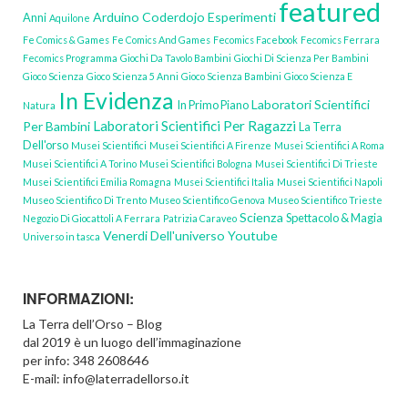
featured
Arduino
Coderdojo
Esperimenti
Anni
Aquilone
Fe Comics & Games
Fe Comics And Games
Fecomics Facebook
Fecomics Ferrara
Fecomics Programma
Giochi Da Tavolo Bambini
Giochi Di Scienza Per Bambini
Gioco Scienza
Gioco Scienza 5 Anni
Gioco Scienza Bambini
Gioco Scienza E
In Evidenza
Laboratori Scientifici
In Primo Piano
Natura
Laboratori Scientifici Per Ragazzi
Per Bambini
La Terra
Dell'orso
Musei Scientifici
Musei Scientifici A Firenze
Musei Scientifici A Roma
Musei Scientifici A Torino
Musei Scientifici Bologna
Musei Scientifici Di Trieste
Musei Scientifici Emilia Romagna
Musei Scientifici Italia
Musei Scientifici Napoli
Museo Scientifico Di Trento
Museo Scientifico Genova
Museo Scientifico Trieste
Scienza
Spettacolo & Magia
Negozio Di Giocattoli A Ferrara
Patrizia Caraveo
Venerdi Dell'universo Youtube
Universo in tasca
INFORMAZIONI:
La Terra dell’Orso – Blog
dal 2019 è un luogo dell’immaginazione
per info: 348 2608646
E-mail: info@laterradellorso.it