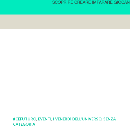
SCOPRIRE CREARE IMPARARE GIOCA
#CÈFUTURO
,
EVENTI
,
I VENERDÌ DELL'UNIVERSO
,
SENZA
CATEGORIA