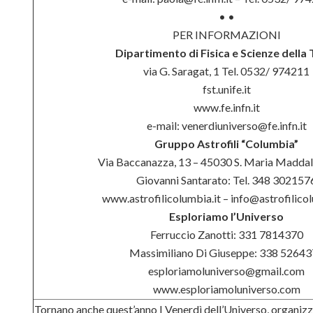
• •
PER INFORMAZIONI
Dipartimento di Fisica e Scienze della 
via G. Saragat, 1 Tel. 0532/ 974211
fst.unife.it
www.fe.infn.it
e-mail: venerdiuniverso@fe.infn.it
Gruppo Astrofili “Columbia”
Via Baccanazza, 13 – 45030 S. Maria Madda
Giovanni Santarato: Tel. 348 302157
www.astrofilicolumbia.it – info@astrofilicol
Esploriamo l’Universo
Ferruccio Zanotti: 331 7814370
Massimiliano Di Giuseppe: 338 5264
esploriamoluniverso@gmail.com
www.esploriamoluniverso.com
Tornano anche quest’anno
I Venerdì dell’Universo, organizz