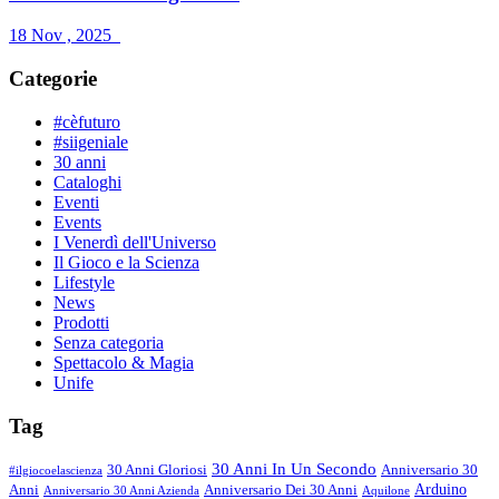
18 Nov , 2025
Categorie
#cèfuturo
#siigeniale
30 anni
Cataloghi
Eventi
Events
I Venerdì dell'Universo
Il Gioco e la Scienza
Lifestyle
News
Prodotti
Senza categoria
Spettacolo & Magia
Unife
Tag
30 Anni In Un Secondo
30 Anni Gloriosi
Anniversario 30
#ilgiocoelascienza
Arduino
Anni
Anniversario Dei 30 Anni
Anniversario 30 Anni Azienda
Aquilone