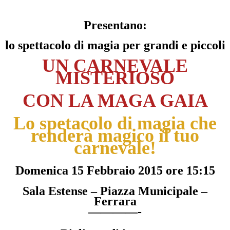
Presentano:
lo spettacolo di magia per grandi e piccoli
UN CARNEVALE
MISTERIOSO
CON LA MAGA GAIA
Lo spetacolo di magia che
renderà magico il tuo
carnevale!
Domenica 15 Febbraio 2015 ore 15:15
Sala Estense – Piazza Municipale –
Ferrara
————-