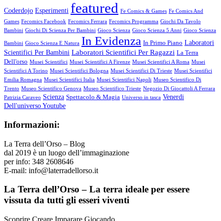
featured
Coderdojo
Esperimenti
Fe Comics & Games
Fe Comics And
Games
Fecomics Facebook
Fecomics Ferrara
Fecomics Programma
Giochi Da Tavolo
Bambini
Giochi Di Scienza Per Bambini
Gioco Scienza
Gioco Scienza 5 Anni
Gioco Scienza
In Evidenza
Laboratori
In Primo Piano
Bambini
Gioco Scienza E Natura
Laboratori Scientifici Per Ragazzi
Scientifici Per Bambini
La Terra
Dell'orso
Musei Scientifici
Musei Scientifici A Firenze
Musei Scientifici A Roma
Musei
Scientifici A Torino
Musei Scientifici Bologna
Musei Scientifici Di Trieste
Musei Scientifici
Emilia Romagna
Musei Scientifici Italia
Musei Scientifici Napoli
Museo Scientifico Di
Trento
Museo Scientifico Genova
Museo Scientifico Trieste
Negozio Di Giocattoli A Ferrara
Scienza
Venerdi
Spettacolo & Magia
Patrizia Caraveo
Universo in tasca
Dell'universo Youtube
Informazioni:
La Terra dell’Orso – Blog
dal 2019 è un luogo dell’immaginazione
per info: 348 2608646
E-mail: info@laterradellorso.it
La Terra dell’Orso – La terra ideale per essere
vissuta da tutti gli esseri viventi
Scoprire Creare Imparare Giocando…